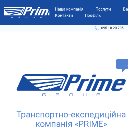
Наша компанія
Послуги
Ва
Контакти
Профіль
095-10-20-705
Транспортно-експедиційна
компанія «PRIME»